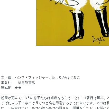
文・絵：ハンス・フィッシャー、訳：やがわ すみこ
出版社 福音館書店
難易度 ★★
...............................................................
粉屋が死んで、3人の息子たちは遺産をもらうことに。1番目は風車、
ょげた末っ子にネコは長ぐつと袋を用意するように言います。ネコは
に…。描かれているネコの絵がネコの賢さを一層引き立たせ、お話に